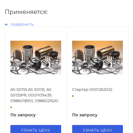
Применяется:
AS S0155 AS S0155, AS
Стартер 0001262022
S0155PR, 0001109439,
0986018910, 0986021620,
113303, CS1271, F032113303,
RAS39021, 25-3168, 6G9N-
По запросу
По запросу
11000-KB, 8G9N-11000-
AB, 8EA012526-161,
8EA738056001, 6.7067.1,
УЗНАТЬ ЦЕНУ
УЗНАТЬ ЦЕНУ