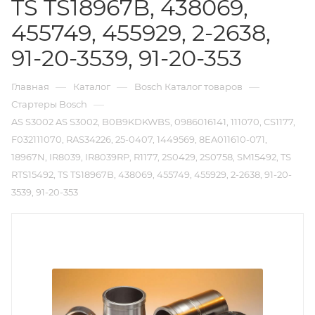
TS TS18967B, 438069,
455749, 455929, 2-2638,
91-20-3539, 91-20-353
—
—
—
Главная
Каталог
Bosch Каталог товаров
—
Стартеры Bosch
AS S3002 AS S3002, B0B9KDKWBS, 0986016141, 111070, CS1177,
F032111070, RAS34226, 25-0407, 1449569, 8EA011610-071,
18967N, IR8039, IR8039RP, R1177, 2S0429, 2S0758, SM15492, TS
RTS15492, TS TS18967B, 438069, 455749, 455929, 2-2638, 91-20-
3539, 91-20-353