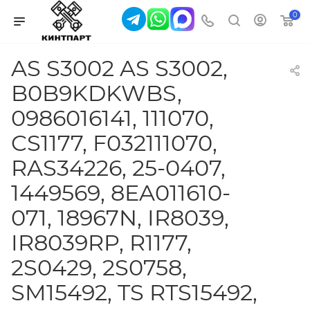
0
AS S3002 AS S3002,
B0B9KDKWBS,
0986016141, 111070,
CS1177, F032111070,
RAS34226, 25-0407,
1449569, 8EA011610-
071, 18967N, IR8039,
IR8039RP, R1177,
2S0429, 2S0758,
SM15492, TS RTS15492,