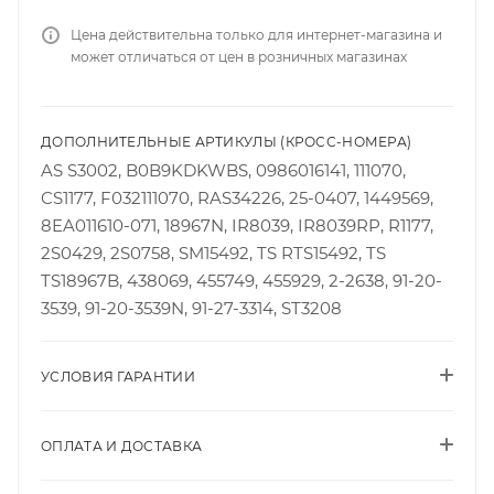
Цена действительна только для интернет-магазина и
может отличаться от цен в розничных магазинах
ДОПОЛНИТЕЛЬНЫЕ АРТИКУЛЫ (КРОСС-НОМЕРА)
AS S3002, B0B9KDKWBS, 0986016141, 111070,
CS1177, F032111070, RAS34226, 25-0407, 1449569,
8EA011610-071, 18967N, IR8039, IR8039RP, R1177,
2S0429, 2S0758, SM15492, TS RTS15492, TS
TS18967B, 438069, 455749, 455929, 2-2638, 91-20-
3539, 91-20-3539N, 91-27-3314, ST3208
УСЛОВИЯ ГАРАНТИИ
ОПЛАТА И ДОСТАВКА