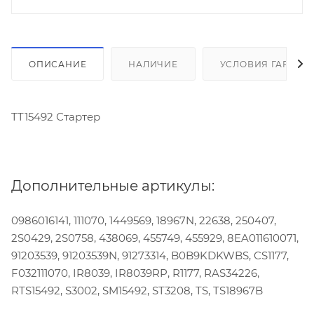
ОПИСАНИЕ
НАЛИЧИЕ
УСЛОВИЯ ГАРАНТ
TT15492 Стартер
Дополнительные артикулы:
0986016141, 111070, 1449569, 18967N, 22638, 250407,
2S0429, 2S0758, 438069, 455749, 455929, 8EA011610071,
91203539, 91203539N, 91273314, B0B9KDKWBS, CS1177,
F032111070, IR8039, IR8039RP, R1177, RAS34226,
RTS15492, S3002, SM15492, ST3208, TS, TS18967B