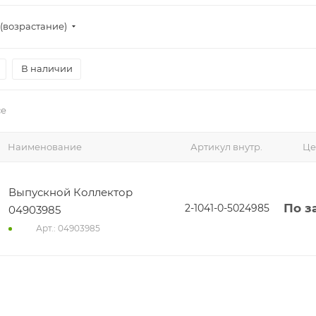
(возрастание)
В наличии
се
Наименование
Артикул внутр.
Це
Выпускной Коллектор
По з
2-1041-0-5024985
04903985
Арт.: 04903985