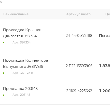
се
Наименование
Артикул внутр.
Це
Прокладка Крышки
По з
2-1144-0-5721118
Двигаетля 997354
Арт.: 997354
Прокладка Коллектора
1 83
2-1122-13593906
Выпускного 3681V516
Арт.: 3681V516
Прокладка 203145
1 20
2-1109-4223642
Арт.: 203145