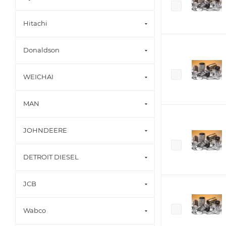
Hitachi
Donaldson
WEICHAI
MAN
JOHNDEERE
DETROIT DIESEL
JCB
Wabco