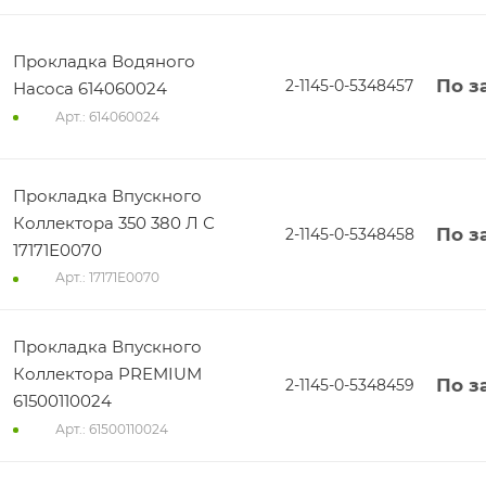
Прокладка Водяного
По з
2-1145-0-5348457
Насоса 614060024
Арт.: 614060024
Прокладка Впускного
Коллектора 350 380 Л С
По з
2-1145-0-5348458
17171Е0070
Арт.: 17171Е0070
Прокладка Впускного
Коллектора PREMIUM
По з
2-1145-0-5348459
61500110024
Арт.: 61500110024