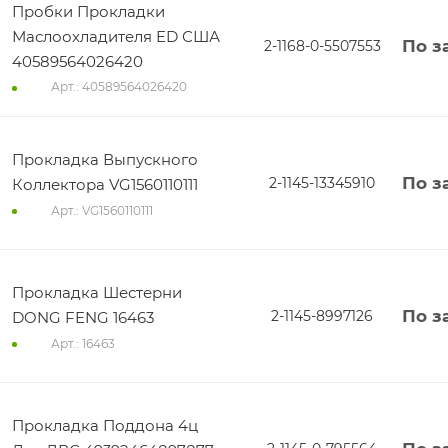
Пробки Прокладки
Маслоохладителя ED США
По з
2-1168-0-5507553
40589564026420
Арт.: 40589564026420
Прокладка Выпускного
По з
2-1145-13345910
Коллектора VG1560110111
Арт.: VG1560110111
Прокладка Шестерни
По з
2-1145-8997126
DONG FENG 16463
Арт.: 16463
Прокладка Поддона 4ц