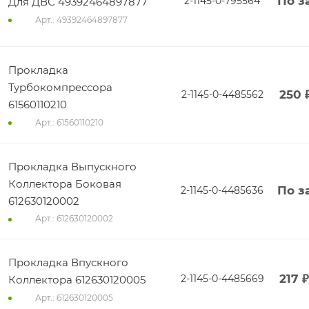
По з
2-1145-0-795564
Для ДВС 49392464897877
Арт.: 49392464897877
Прокладка
Турбокомпрессора
250
2-1145-0-4485562
61560110210
Арт.: 61560110210
Прокладка Выпускного
Коллектора Боковая
По з
2-1145-0-4485636
612630120002
Арт.: 612630120002
Прокладка Впускного
217
₽
2-1145-0-4485669
Коллектора 612630120005
Арт.: 612630120005