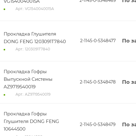
По з
2-1145-0-5348469
VG1540040015A
Арт.: VG1540040015A
Прокладка Глушителя
По з
2-1145-0-5348477
DONG FENG 1203091Т7840
Арт.: 1203091Т7840
Прокладка Гофры
Выпускной Системы
По з
2-1145-0-5348478
AZ9719540019
Арт.: AZ9719540019
Прокладка Гофры
Глушителя DONG FENG
По з
2-1145-0-5348479
10644500