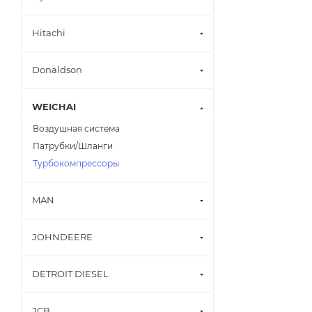
Hitachi
Donaldson
WEICHAI
Воздушная система
Патрубки/Шланги
Турбокомпрессоры
MAN
JOHNDEERE
DETROIT DIESEL
JCB