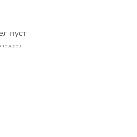
ел пуст
х товаров