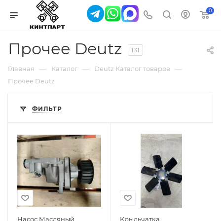
0
Прочее Deutz
131
—
—
—
Главная
Каталог
Deutz Каталог товаров
Прочее Deutz
ФИЛЬТР
Насос Масляный
Крыльчатка