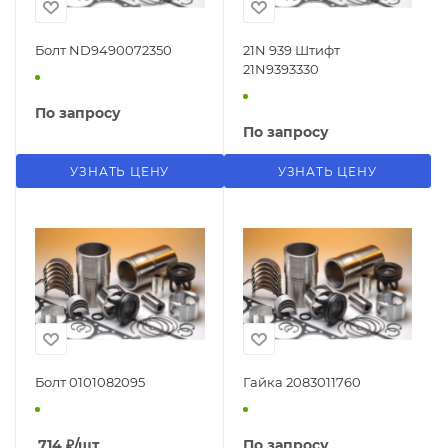
Болт ND9490072350
21N 939 Штифт
21N9393330
По запросу
По запросу
УЗНАТЬ ЦЕНУ
УЗНАТЬ ЦЕНУ
Болт 0101082095
Гайка 2083011760
714
₽
/шт
По запросу