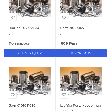
Шайба 20Y2721310
Болт 0101081275
По запросу
609
₽
/шт
УЗНАТЬ ЦЕНУ
В КОРЗИНУ
Болт 0101081030
Шайба Регулировочная
T166145