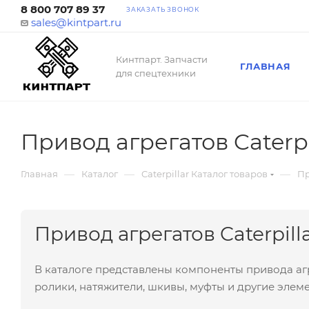
8 800 707 89 37
ЗАКАЗАТЬ ЗВОНОК
sales@kintpart.ru
Кинтпарт. Запчасти
ГЛАВНАЯ
для спецтехники
Привод агрегатов Caterpi
—
—
—
Главная
Каталог
Caterpillar Каталог товаров
Пр
Привод агрегатов Caterpill
В каталоге представлены компоненты привода агр
ролики, натяжители, шкивы, муфты и другие элем