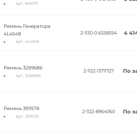
Арт.: 8N6717
Ремень Генератора
4 41
2-1130-0-6558594
4L4648
Арт.: 4L4648
Ремень 3289686
По з
2-1122-13711727
Арт.: 3289686
Ремень 3911578
По з
2-1122-8964060
Арт.: 3911578