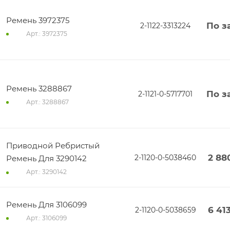
Ремень 3972375
По з
2-1122-3313224
Арт.: 3972375
Ремень 3288867
По з
2-1121-0-5717701
Арт.: 3288867
Приводной Ребристый
2 88
2-1120-0-5038460
Ремень Для 3290142
Арт.: 3290142
Ремень Для 3106099
6 41
2-1120-0-5038659
Арт.: 3106099