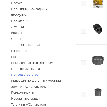
Прочее
Подшипники/вкладыши
Форсунки
Прокладки
Датчики
Кольца
Стартер
Топливная система
Генератор
ГБЦ
ГРМ и клапанный механизм
Поршневая группа
Привод агрегатов
Кривошипно-шатунный механизм
Электрическая система
Ремкомплекты
Наборы прокладок
Топливные/Сепараторы