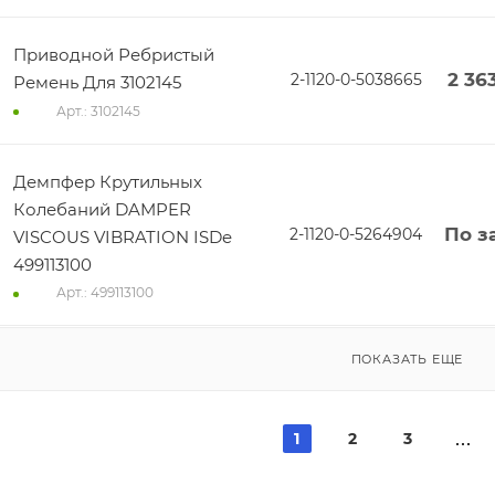
Приводной Ребристый
2 36
2-1120-0-5038665
Ремень Для 3102145
Арт.: 3102145
Демпфер Крутильных
Колебаний DAMPER
По з
2-1120-0-5264904
VISCOUS VIBRATION ISDe
499113100
Арт.: 499113100
ПОКАЗАТЬ ЕЩЕ
1
2
3