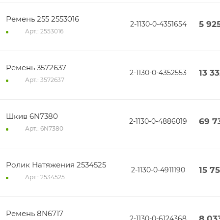
Ремень 255 2553016
5 92
2-1130-0-4351654
Арт.: 2553016
Ремень 3572637
13 3
2-1130-0-4352553
Арт.: 3572637
Шкив 6N7380
69 7
2-1130-0-4886019
Арт.: 6N7380
Ролик Натяжения 2534525
15 7
2-1130-0-4911190
Арт.: 2534525
Ремень 8N6717
8 03
2-1130-0-6124368