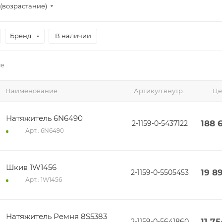
(возрастание)
Бренд
В наличии
се
Наименование
Артикул внутр.
Це
Натяжитель 6N6490
188 
2-1159-0-5437122
Арт.: 6N6490
Шкив 1W1456
19 8
2-1159-0-5505453
Арт.: 1W1456
Натяжитель Ремня 8S5383
11 7
2-1159-0-5641860