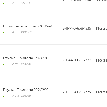
Арт.: 8S5383
Шкив Генератора 3008569
По з
2-1144-0-6384539
Арт.: 3008569
Втулка Привода 1378298
По з
2-1144-0-6857773
Арт.: 1378298
Втулка Привода 1026299
По з
2-1144-0-6857774
Арт.: 1026299