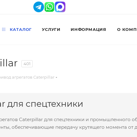
КАТАЛОГ
УСЛУГИ
ИНФОРМАЦИЯ
О КОМ
llar
401
ивод агрегатов Caterpillar
ar для спецтехники
егатов Caterpillar для спецтехники и промышленного о
енты, обеспечивающие передачу крутящего момента от д