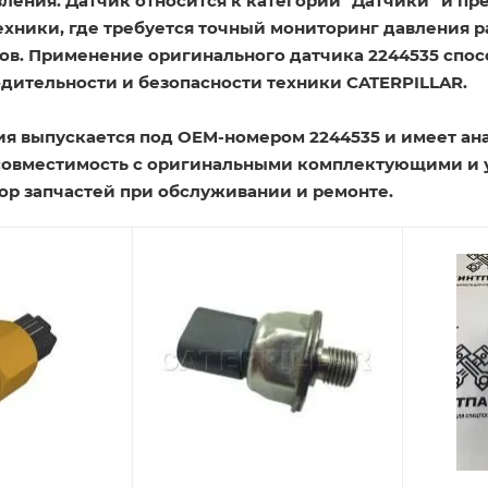
ления. Датчик относится к категории "Датчики" и пр
ехники, где требуется точный мониторинг давления 
атов. Применение оригинального датчика 2244535 сп
дительности и безопасности техники CATERPILLAR.
я выпускается под OEM-номером 2244535 и имеет анал
совместимость с оригинальными комплектующими и у
ор запчастей при обслуживании и ремонте.