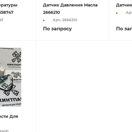
ературы
Датчик Давления Масла
Датчик
358747
2666210
Арт
47
Арт.: 2666210
По запросу
По за
ости Для
99400