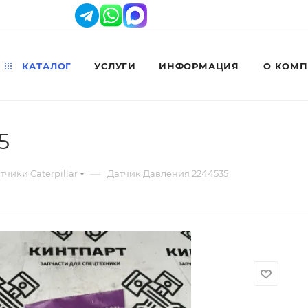
КАТАЛОГ
УСЛУГИ
ИНФОРМАЦИЯ
О КОМ
5
—
тчики Caterpillar
Датчик Давления 2244535