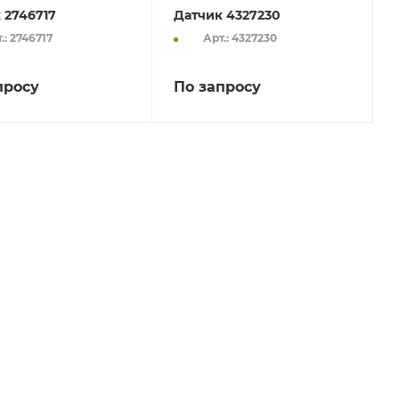
 2746717
Датчик 4327230
.: 2746717
Арт.: 4327230
просу
По запросу