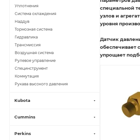
параметров дав
Уплотнения
специальной т
Система охлаждения
узлов и агрег
Наддув
уровня произво
Тормозная система
Гидравлика
Датчик давлени
Трансмиссия
обеспечивает 
Воздушная система
упрощает подб
Рулевое управление
Специнструмент
Коммутация
Рукава высокого давления
Kubota
Cummins
Perkins