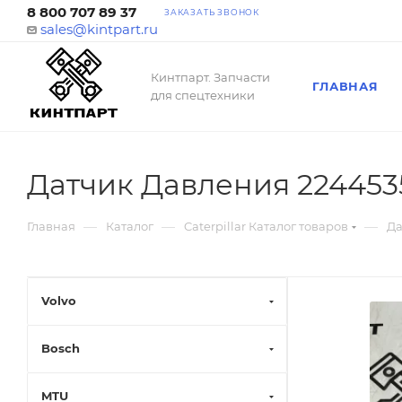
8 800 707 89 37
ЗАКАЗАТЬ ЗВОНОК
sales@kintpart.ru
Кинтпарт. Запчасти
ГЛАВНАЯ
для спецтехники
Датчик Давления 224453
—
—
—
Главная
Каталог
Caterpillar Каталог товаров
Да
Volvo
Bosch
MTU