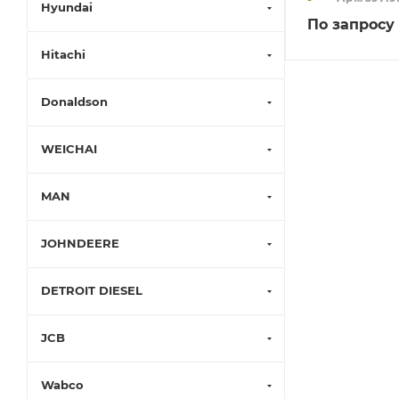
Hyundai
По запросу
Hitachi
Donaldson
WEICHAI
MAN
JOHNDEERE
DETROIT DIESEL
JCB
Wabco