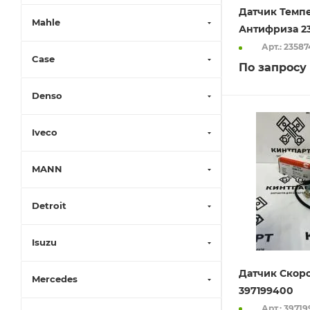
Датчик Темп
Mahle
Антифриза 2
Арт.: 23587
Case
По запросу
Denso
Iveco
MANN
Detroit
Isuzu
Датчик Скор
Mercedes
397199400
Арт.: 3971