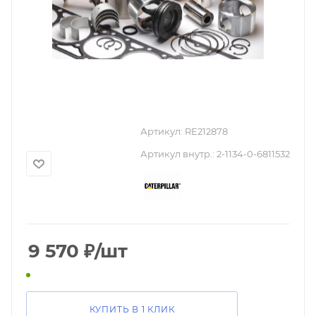
Артикул:
RE212878
Артикул внутр.:
2-1134-0-6811532
9 570
₽
/шт
КУПИТЬ В 1 КЛИК