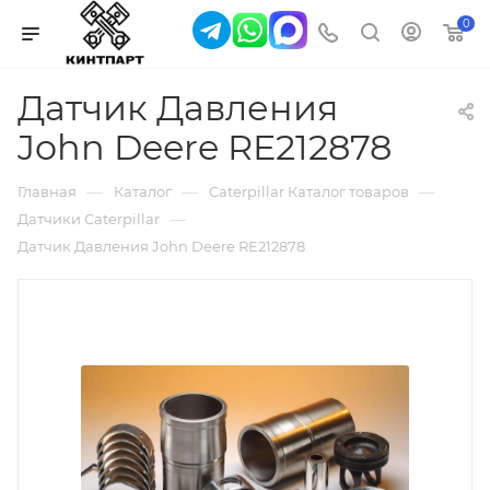
0
Датчик Давления
John Deere RE212878
—
—
—
Главная
Каталог
Caterpillar Каталог товаров
—
Датчики Caterpillar
Датчик Давления John Deere RE212878