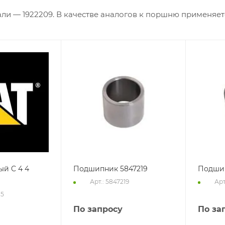
ли — 1922209. В качестве аналогов к поршню применяетс
ый C 4 4
Подшипник 5847219
Подшип
Арт.: 5847219
Арт
15
По запросу
По за