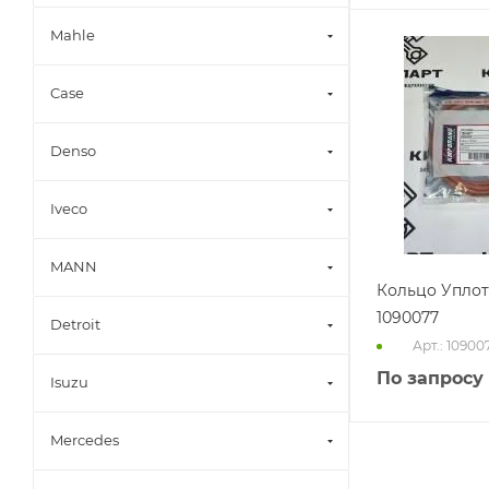
Mahle
Case
Denso
Iveco
MANN
Кольцо Упло
1090077
Detroit
Арт.: 10900
По запросу
Isuzu
Mercedes