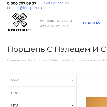
8 800 707 89 37
ЗАКАЗАТЬ ЗВОНОК
sales@kintpart.ru
Кинтпарт. Запчасти
ГЛАВНАЯ
для спецтехники
Поршень С Палецем И С
—
—
—
Главная
Каталог
Caterpillar Каталог товаров
Дв
Volvo
Bosch
MTU