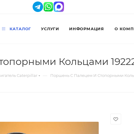
КАТАЛОГ
УСЛУГИ
ИНФОРМАЦИЯ
О КОМ
топорными Кольцами 1922
—
игатель Caterpillar
Поршень С Палецем И Стопорными Коль