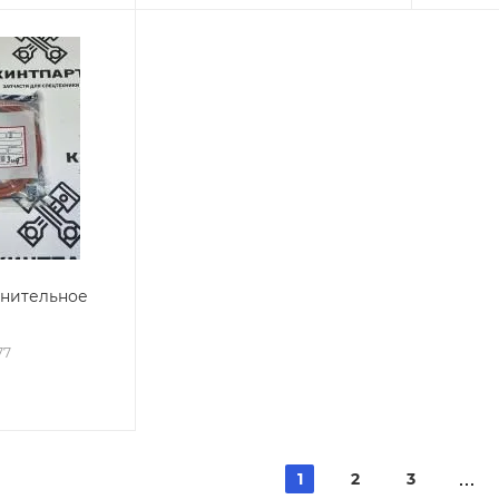
тнительное
77
1
2
3