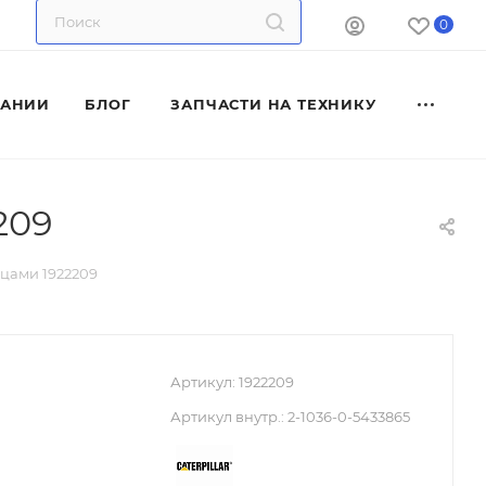
0
ПАНИИ
БЛОГ
ЗАПЧАСТИ НА ТЕХНИКУ
209
цами 1922209
Артикул:
1922209
Артикул внутр.:
2-1036-0-5433865