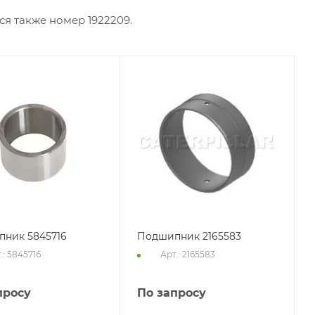
я также номер 1922209.
ник 5845716
Подшипник 2165583
.: 5845716
Арт.: 2165583
просу
По запросу