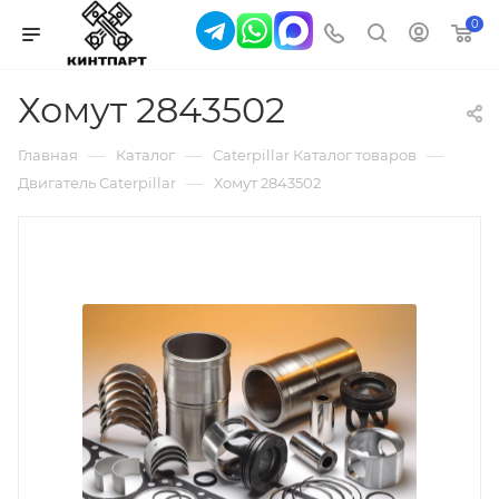
0
Хомут 2843502
—
—
—
Главная
Каталог
Caterpillar Каталог товаров
—
Двигатель Caterpillar
Хомут 2843502