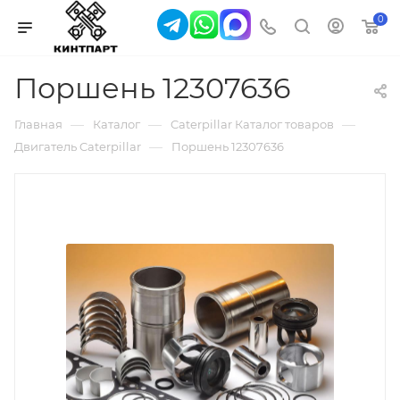
0
Поршень 12307636
—
—
—
Главная
Каталог
Caterpillar Каталог товаров
—
Двигатель Caterpillar
Поршень 12307636