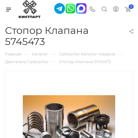
0
Стопор Клапана
5745473
—
—
—
Главная
Каталог
Caterpillar Каталог товаров
—
Двигатель Caterpillar
Стопор Клапана 5745473