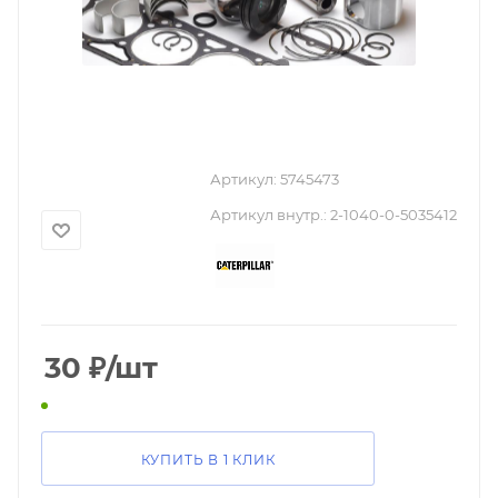
Артикул:
5745473
Артикул внутр.:
2-1040-0-5035412
30
₽
/шт
КУПИТЬ В 1 КЛИК