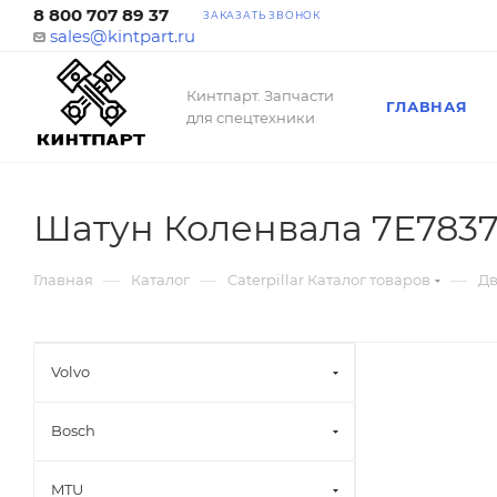
8 800 707 89 37
ЗАКАЗАТЬ ЗВОНОК
sales@kintpart.ru
Кинтпарт. Запчасти
ГЛАВНАЯ
для спецтехники
Шатун Коленвала 7E783
—
—
—
Главная
Каталог
Caterpillar Каталог товаров
Дв
Volvo
Bosch
MTU