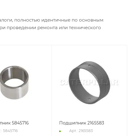
алоги, полностью идентичные по основным
при проведении ремонта или технического
ник 5845716
Подшипник 2165583
.: 5845716
Арт.: 2165583