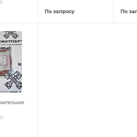
15
По запросу
По за
тнительное
77