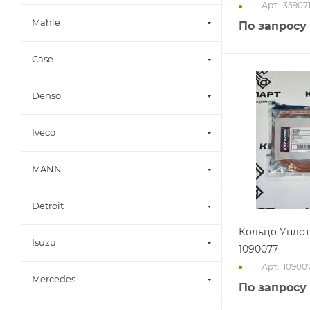
Арт.: 35907
Mahle
По запросу
Case
Denso
Iveco
MANN
Detroit
Кольцо Упло
Isuzu
1090077
Арт.: 10900
Mercedes
По запросу