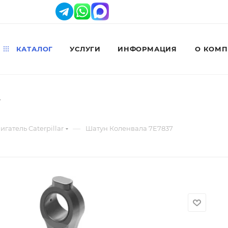
КАТАЛОГ
УСЛУГИ
ИНФОРМАЦИЯ
О КОМ
7
—
игатель Caterpillar
Шатун Коленвала 7E7837