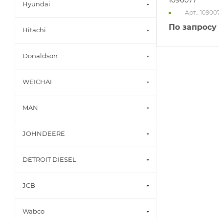
Hyundai
Арт.: 10900
По запросу
Hitachi
Donaldson
WEICHAI
MAN
JOHNDEERE
DETROIT DIESEL
JCB
Wabco