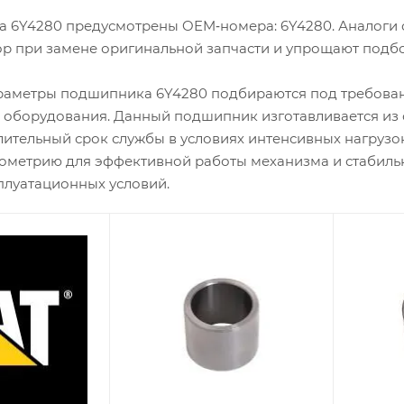
 6Y4280 предусмотрены OEM‑номера: 6Y4280. Аналоги 
р при замене оригинальной запчасти и упрощают подб
раметры подшипника 6Y4280 подбираются под требован
оборудования. Данный подшипник изготавливается из 
лительный срок службы в условиях интенсивных нагруз
ометрию для эффективной работы механизма и стабиль
плуатационных условий.