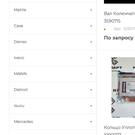
Mahle
Вал Коленчат
3590715
Case
Арт.: 35907
По запросу
Denso
Iveco
MANN
Detroit
Isuzu
Mercedes
Кольцо Упло
1090077