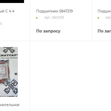
ый C 4 4
Подшипник 5847219
Подшип
Арт.: 5847219
Арт
15
По запросу
По за
тнительное