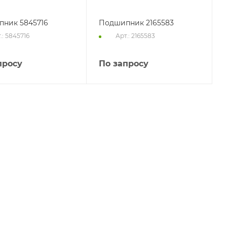
ник 5845716
Подшипник 2165583
.: 5845716
Арт.: 2165583
просу
По запросу