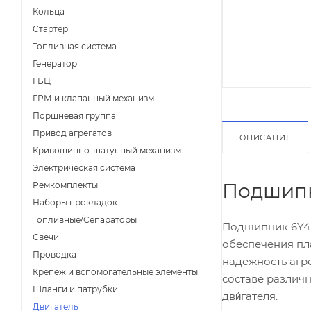
Кольца
Стартер
Топливная система
Генератор
ГБЦ
ГРМ и клапанный механизм
Поршневая группа
Привод агрегатов
ОПИСАНИЕ
Кривошипно-шатунный механизм
Электрическая система
Подшипн
Ремкомплекты
Наборы прокладок
Топливные/Сепараторы
Подшипник 6Y42
Свечи
обеспечения пл
Проводка
надёжность агр
Крепеж и вспомогательные элементы
составе различн
Шланги и патрубки
дви́гателя.
Двигатель