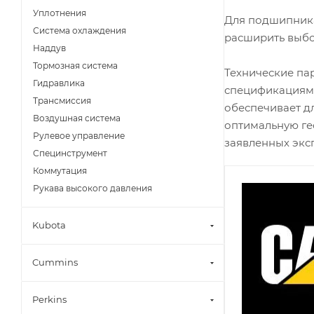
Уплотнения
Для подшипника
Система охлаждения
расширить выбо
Наддув
Тормозная система
Технические па
Гидравлика
спецификациям 
Трансмиссия
обеспечивает д
Воздушная система
оптимальную ге
Рулевое управление
заявленных экс
Специнструмент
Коммутация
Рукава высокого давления
Kubota
Cummins
Perkins