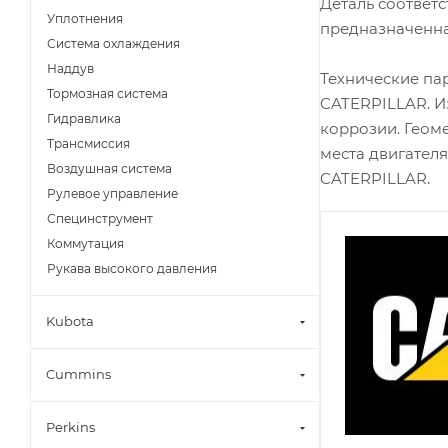
Деталь соответ
Уплотнения
предназначенна
Система охлаждения
Наддув
Технические па
Тормозная система
CATERPILLAR. И
Гидравлика
коррозии. Геом
Трансмиссия
места двигателя
Воздушная система
CATERPILLAR.
Рулевое управление
Специнструмент
Коммутация
Рукава высокого давления
Kubota
Cummins
Perkins