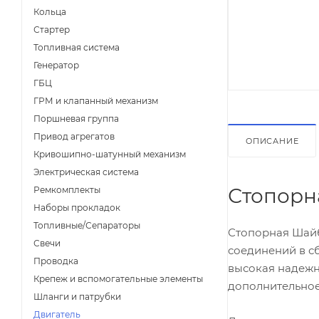
Кольца
Стартер
Топливная система
Генератор
ГБЦ
ГРМ и клапанный механизм
Поршневая группа
Привод агрегатов
ОПИСАНИЕ
Кривошипно-шатунный механизм
Электрическая система
Стопорн
Ремкомплекты
Наборы прокладок
Топливные/Сепараторы
Стопорная Шайб
Свечи
соединений в сб
Проводка
высокая надежн
Крепеж и вспомогательные элементы
дополнительное
Шланги и патрубки
Двигатель