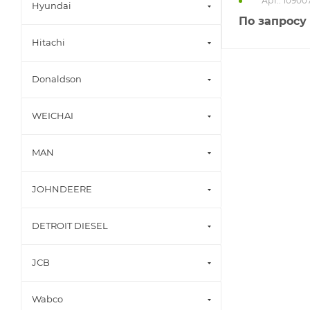
Арт.: 10900
Hyundai
По запросу
Hitachi
Donaldson
WEICHAI
MAN
JOHNDEERE
DETROIT DIESEL
JCB
Wabco