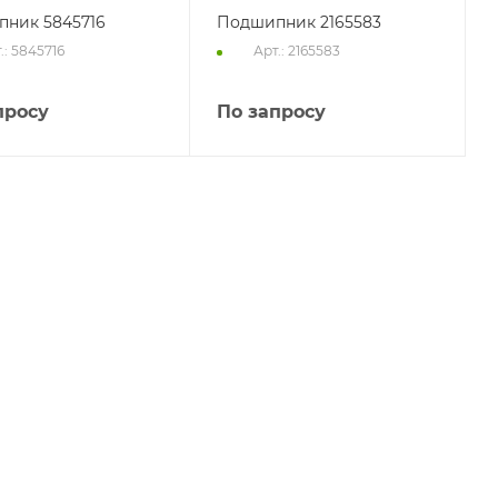
ник 5845716
Подшипник 2165583
.: 5845716
Арт.: 2165583
просу
По запросу