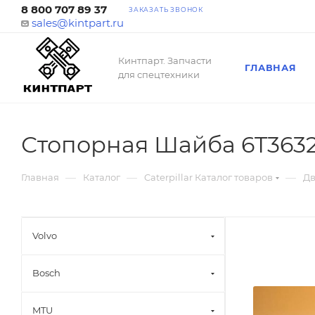
8 800 707 89 37
ЗАКАЗАТЬ ЗВОНОК
sales@kintpart.ru
Кинтпарт. Запчасти
ГЛАВНАЯ
для спецтехники
Стопорная Шайба 6T363
—
—
—
Главная
Каталог
Caterpillar Каталог товаров
Дв
Volvo
Bosch
MTU