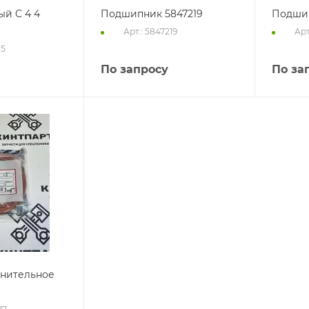
ый C 4 4
Подшипник 5847219
Подшип
Арт.: 5847219
Арт
15
По запросу
По за
тнительное