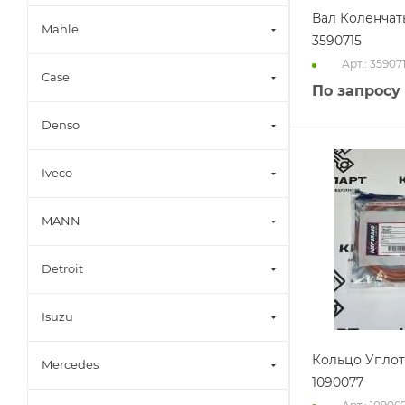
Вал Коленчат
Mahle
3590715
Арт.: 35907
Case
По запросу
Denso
Iveco
MANN
Detroit
Isuzu
Кольцо Упло
Mercedes
1090077