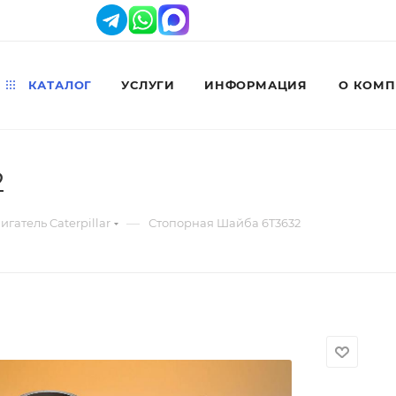
КАТАЛОГ
УСЛУГИ
ИНФОРМАЦИЯ
О КОМ
2
—
игатель Caterpillar
Стопорная Шайба 6T3632