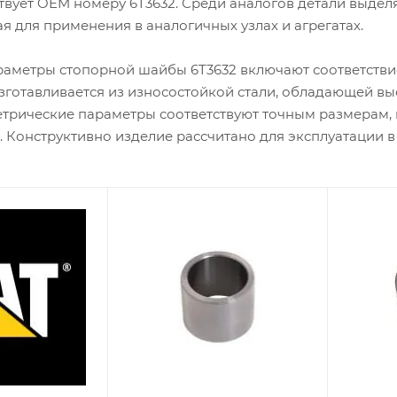
ствует OEM номеру 6T3632. Среди аналогов детали выдел
я для применения в аналогичных узлах и агрегатах.
раметры стопорной шайбы 6T3632 включают соответст
зготавливается из износостойкой стали, обладающей вы
етрические параметры соответствуют точным размерам,
. Конструктивно изделие рассчитано для эксплуатации в