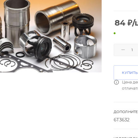
84
₽
/
КУПИТЬ
Цена де
отличат
ДОПОЛНИТЕ
6T3632