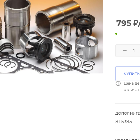
795
₽
КУПИТЬ
Цена де
отличат
ДОПОЛНИТЕ
8T5383