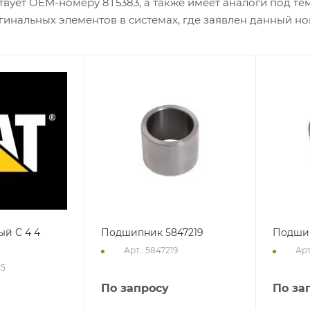
твует OEM-номеру 8T5383, а также имеет аналоги под те
гинальных элементов в системах, где заявлен данный но
ый C 4 4
Подшипник 5847219
Подшип
Арт.: 5847219
Арт
15
По запросу
По за