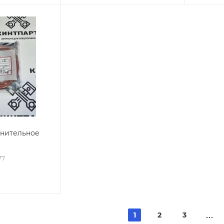
тнительное
77
1
2
3