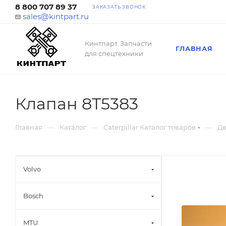
8 800 707 89 37
ЗАКАЗАТЬ ЗВОНОК
sales@kintpart.ru
Кинтпарт. Запчасти
ГЛАВНАЯ
для спецтехники
Клапан 8T5383
—
—
—
Главная
Каталог
Caterpillar Каталог товаров
Дв
Volvo
Bosch
MTU