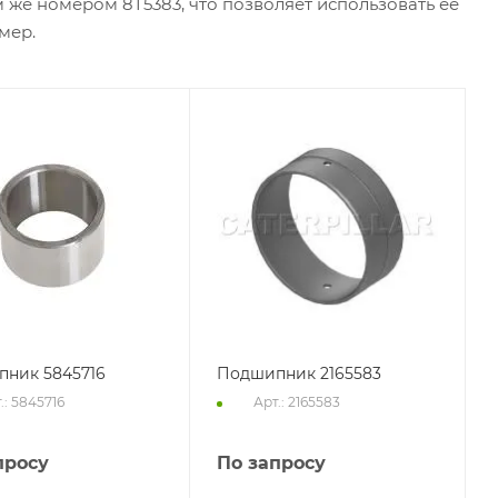
м же номером 8T5383, что позволяет использовать её
мер.
ник 5845716
Подшипник 2165583
.: 5845716
Арт.: 2165583
просу
По запросу