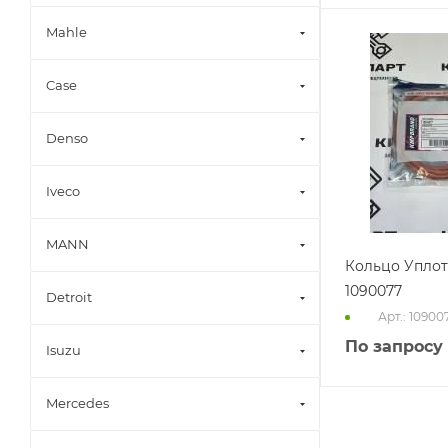
Mahle
Case
Denso
Iveco
MANN
Кольцо Упло
1090077
Detroit
Арт.: 10900
По запросу
Isuzu
Mercedes