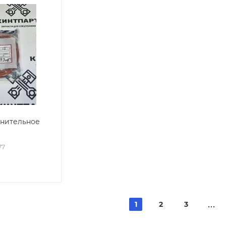
тнительное
77
1
2
3