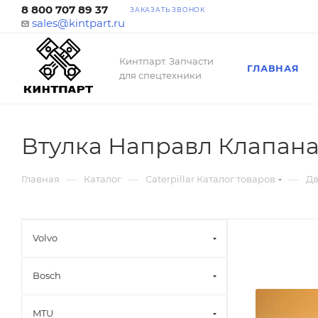
8 800 707 89 37
ЗАКАЗАТЬ ЗВОНОК
sales@kintpart.ru
Кинтпарт. Запчасти
ГЛАВНАЯ
для спецтехники
Втулка Направл Клапана 
—
—
—
Главная
Каталог
Caterpillar Каталог товаров
Дв
Volvo
Bosch
MTU