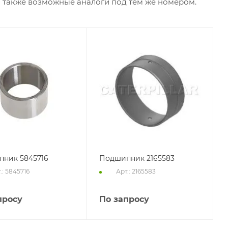
а также возможные аналоги под тем же номером.
ник 5845716
Подшипник 2165583
.: 5845716
Арт.: 2165583
просу
По запросу