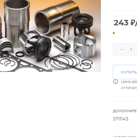
243
₽
КУПИТЬ
Цена де
отличат
ДОПОЛНИТЕ
5711143