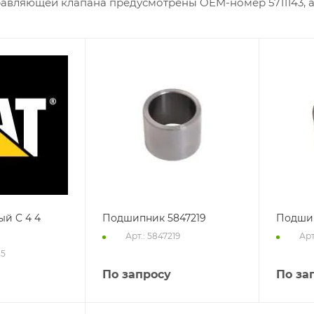
равляющей клапана предусмотрены OEM-номер 5711143, 
ый C 4 4
Подшипник 5847219
Подшип
Арт.: 5847219
Арт
15
По запросу
По за