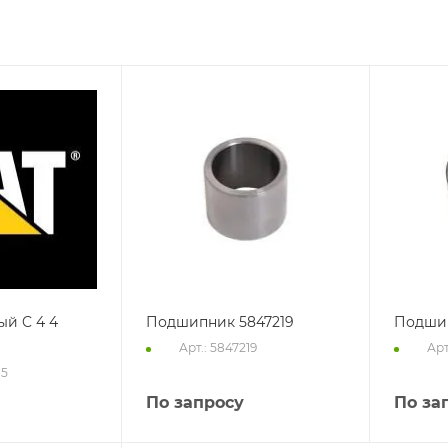
ый C 4 4
Подшипник 5847219
Подшип
Арт.: 5847219
Арт
15
По запросу
По за