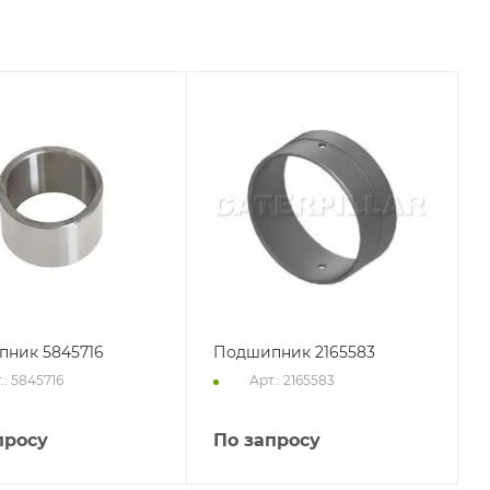
ник 5845716
Подшипник 2165583
.: 5845716
Арт.: 2165583
просу
По запросу