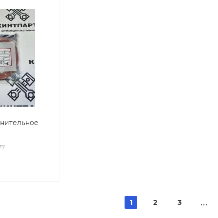
тнительное
77
1
2
3