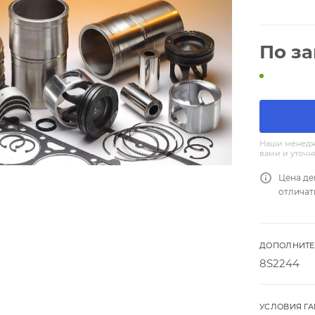
По з
Наши менедж
вами и уточн
Цена де
отличат
ДОПОЛНИТЕ
8S2244
УСЛОВИЯ Г