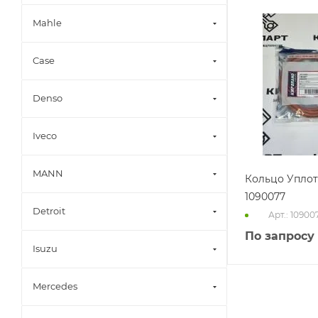
Mahle
Case
Denso
Iveco
MANN
Кольцо Упло
1090077
Detroit
Арт.: 10900
По запросу
Isuzu
Mercedes