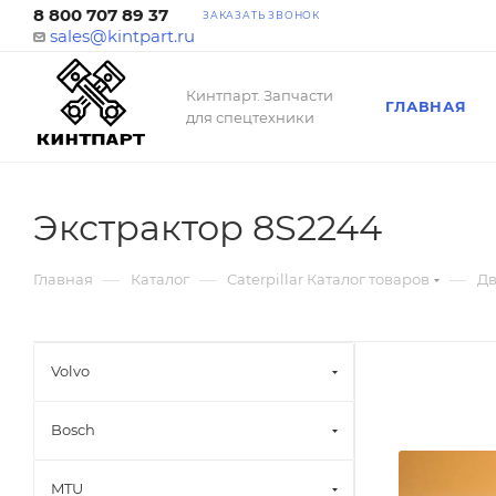
8 800 707 89 37
ЗАКАЗАТЬ ЗВОНОК
sales@kintpart.ru
Кинтпарт. Запчасти
ГЛАВНАЯ
для спецтехники
Экстрактор 8S2244
—
—
—
Главная
Каталог
Caterpillar Каталог товаров
Дв
Volvo
Bosch
MTU