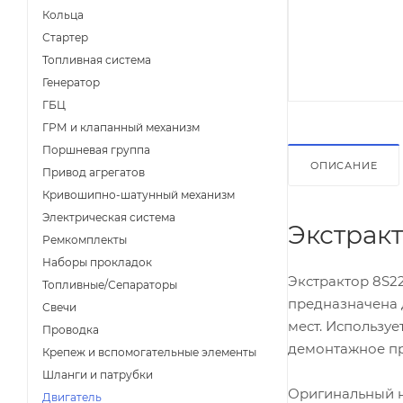
Кольца
Стартер
Топливная система
Генератор
ГБЦ
ГРМ и клапанный механизм
Поршневая группа
ОПИСАНИЕ
Привод агрегатов
Кривошипно-шатунный механизм
Электрическая система
Экстрак
Ремкомплекты
Наборы прокладок
Экстрактор 8S2
Топливные/Сепараторы
предназначена 
Свечи
мест. Использу
Проводка
демонтажное п
Крепеж и вспомогательные элементы
Шланги и патрубки
Оригинальный н
Двигатель