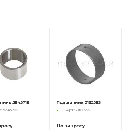
пник 5845716
Подшипник 2165583
.: 5845716
Арт.: 2165583
просу
По запросу