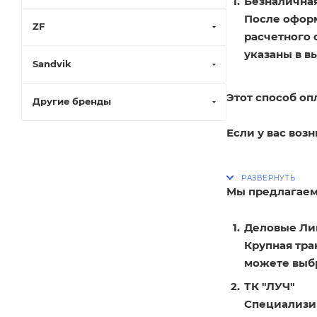
Безналичная
После оформ
ZF
расчетного 
указаны в в
Sandvik
Этот способ оп
Другие бренды
Если у вас воз
Мы предлагаем
Деловые Ли
Крупная тра
можете выбр
ТК "ЛУЧ"
Специализир