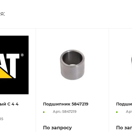
я:
ый C 4 4
Подшипник 5847219
Подши
Арт.: 5847219
Арт
15
По запросу
По за