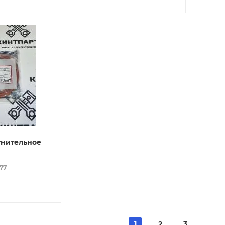
тнительное
077
1
2
3