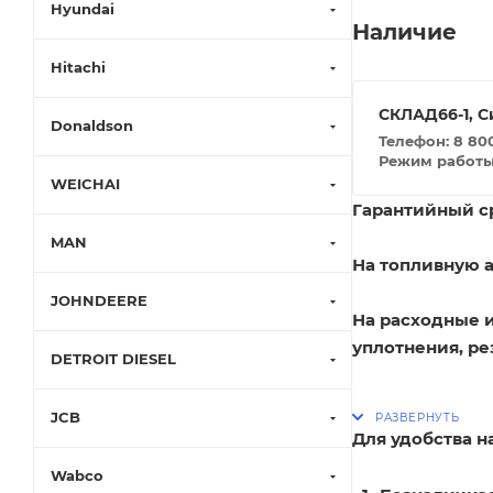
Hyundai
Наличие
Hitachi
СКЛАД66-1, С
Donaldson
Телефон: 8 800
Режим работы: 
WEICHAI
Гарантийный ср
MAN
На топливную а
JOHNDEERE
На расходные 
уплотнения, ре
DETROIT DIESEL
JCB
Для удобства 
Wabco