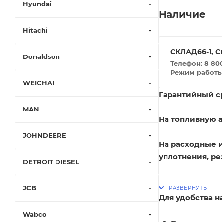
Hyundai
Наличие
Hitachi
СКЛАД66-1, С
Donaldson
Телефон: 8 800
Режим работы: 
WEICHAI
Гарантийный ср
MAN
На топливную а
JOHNDEERE
На расходные 
уплотнения, ре
DETROIT DIESEL
JCB
Для удобства 
Wabco