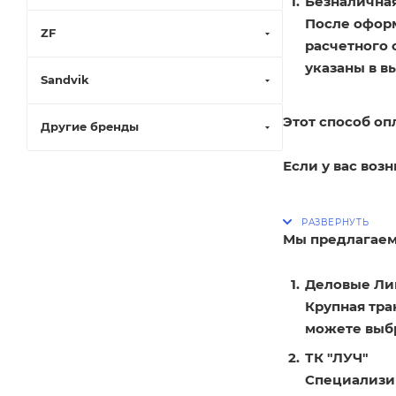
Безналичная
После оформ
ZF
расчетного 
указаны в в
Sandvik
Этот способ оп
Другие бренды
Если у вас воз
Мы предлагаем
Деловые Ли
Крупная тра
можете выбр
ТК "ЛУЧ"
Специализир