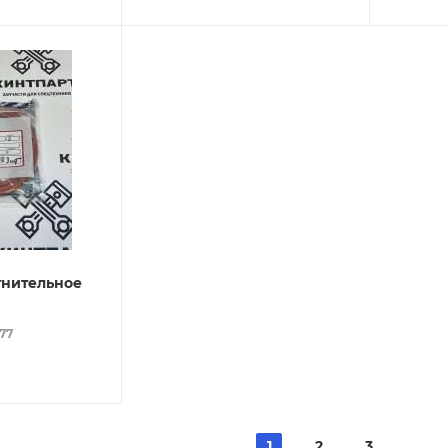
тнительное
077
1
2
3