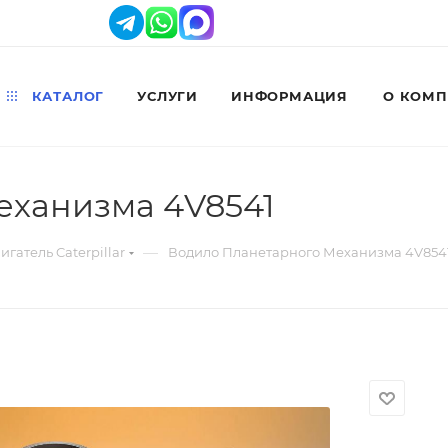
КАТАЛОГ
УСЛУГИ
ИНФОРМАЦИЯ
О КОМ
еханизма 4V8541
—
игатель Caterpillar
Водило Планетарного Механизма 4V854