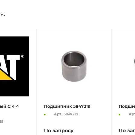
я:
ый C 4 4
Подшипник 5847219
Подши
Арт.: 5847219
Арт
15
По запросу
По за