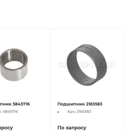
пник 5845716
Подшипник 2165583
.: 5845716
Арт.: 2165583
просу
По запросу