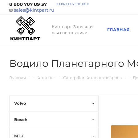
8 800 707 89 37
ЗАКАЗАТЬ ЗВОНОК
sales@kintpart.ru
Кинтпарт. Запчасти
ГЛАВНАЯ
для спецтехники
Водило Планетарного М
—
—
—
Главная
Каталог
Caterpillar Каталог товаров
Дв
Volvo
Bosch
MTU