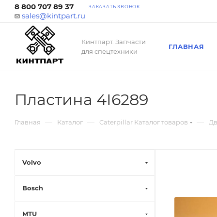
8 800 707 89 37
ЗАКАЗАТЬ ЗВОНОК
sales@kintpart.ru
Кинтпарт. Запчасти
ГЛАВНАЯ
для спецтехники
Пластина 4I6289
—
—
—
Главная
Каталог
Caterpillar Каталог товаров
Дв
Volvo
Bosch
MTU