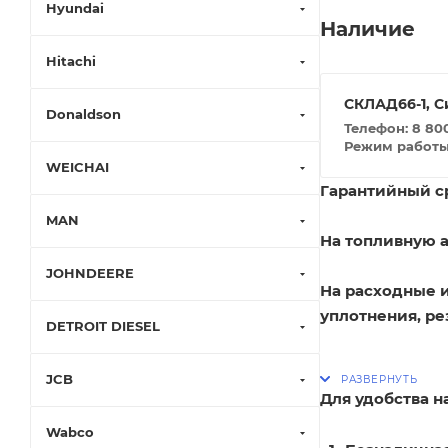
Hyundai
Наличие
Hitachi
СКЛАД66-1, С
Donaldson
Телефон: 8 800
Режим работы: 
WEICHAI
Гарантийный ср
MAN
На топливную а
JOHNDEERE
На расходные 
уплотнения, ре
DETROIT DIESEL
JCB
Для удобства 
Wabco