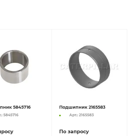
пник 5845716
Подшипник 2165583
.: 5845716
Арт.: 2165583
просу
По запросу