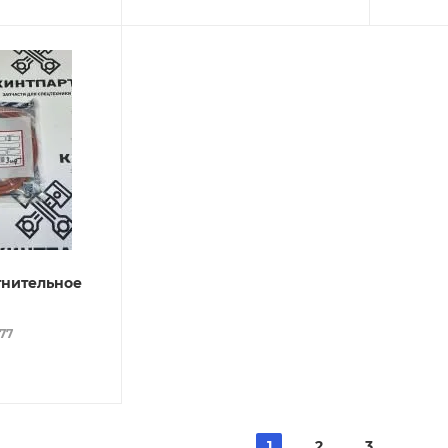
тнительное
077
1
2
3