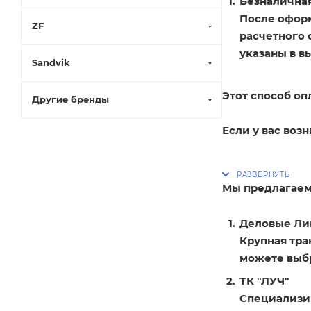
Безналичная
После оформ
ZF
расчетного 
указаны в в
Sandvik
Этот способ оп
Другие бренды
Если у вас воз
Мы предлагаем
Деловые Ли
Крупная тра
можете выбр
ТК "ЛУЧ"
Специализир