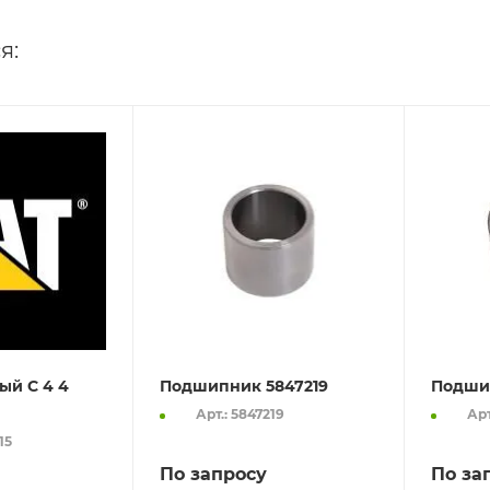
я:
ый C 4 4
Подшипник 5847219
Подши
Арт.: 5847219
Арт
15
По запросу
По за