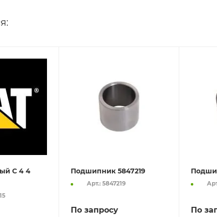
я:
ый C 4 4
Подшипник 5847219
Подши
Арт.: 5847219
Арт
15
По запросу
По за