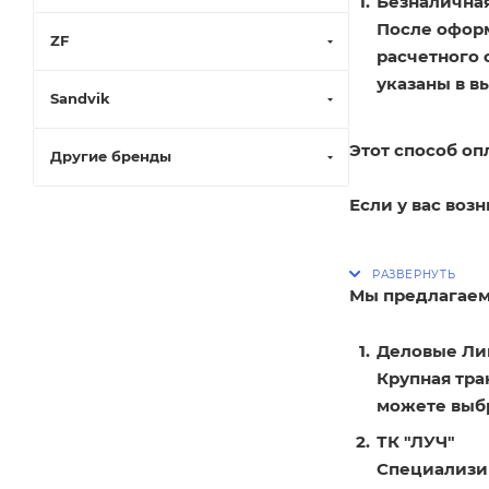
Безналичная
После оформ
ZF
расчетного 
указаны в в
Sandvik
Этот способ оп
Другие бренды
Если у вас воз
Мы предлагаем
Деловые Ли
Крупная тра
можете выбр
ТК "ЛУЧ"
Специализир