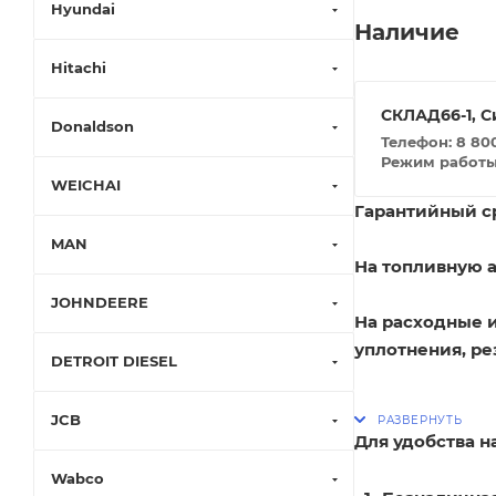
Hyundai
Наличие
Hitachi
СКЛАД66-1, С
Donaldson
Телефон: 8 800
Режим работы: 
WEICHAI
Гарантийный ср
MAN
На топливную а
JOHNDEERE
На расходные 
уплотнения, ре
DETROIT DIESEL
JCB
Для удобства 
Wabco