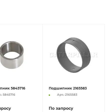
пник 5845716
Подшипник 2165583
.: 5845716
Арт.: 2165583
просу
По запросу