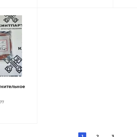
тнительное
077
1
2
3