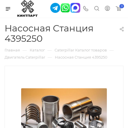
0
Насосная Станция
4395250
—
—
—
Главная
Каталог
Caterpillar Каталог товаров
—
Двигатель Caterpillar
Насосная Станция 4395250