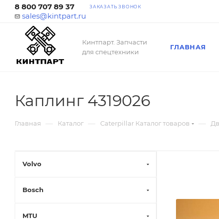
8 800 707 89 37
ЗАКАЗАТЬ ЗВОНОК
sales@kintpart.ru
Кинтпарт. Запчасти
ГЛАВНАЯ
для спецтехники
Каплинг 4319026
—
—
—
Главная
Каталог
Caterpillar Каталог товаров
Дв
Volvo
Bosch
MTU