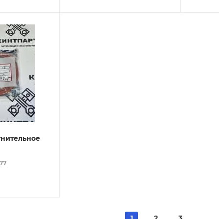
тнительное
077
1
2
3