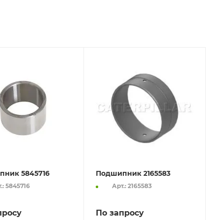
пник 5845716
Подшипник 2165583
.: 5845716
Арт.: 2165583
просу
По запросу