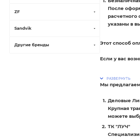
Безналичная
После оформ
ZF
расчетного 
указаны в в
Sandvik
Этот способ оп
Другие бренды
Если у вас воз
Мы предлагаем
Деловые Ли
Крупная тра
можете выбр
ТК "ЛУЧ"
Специализир