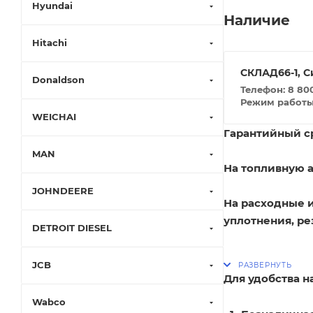
Hyundai
Наличие
Hitachi
СКЛАД66-1, С
Donaldson
Телефон: 8 800
Режим работы: 
WEICHAI
Гарантийный ср
MAN
На топливную а
JOHNDEERE
На расходные 
уплотнения, ре
DETROIT DIESEL
JCB
Для удобства 
Wabco