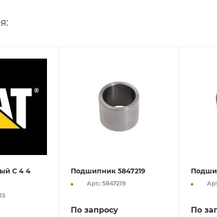
я:
ый C 4 4
Подшипник 5847219
Подши
Арт.: 5847219
Арт
15
По запросу
По за