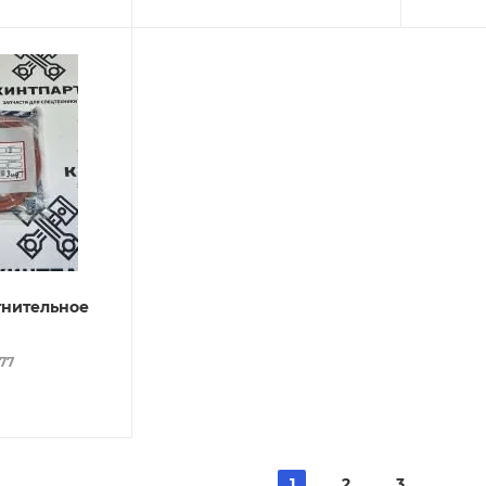
тнительное
077
1
2
3