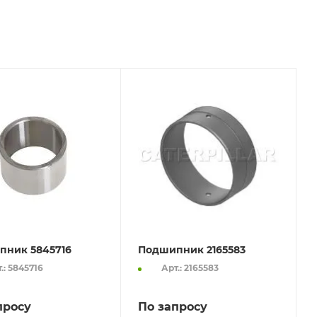
пник 5845716
Подшипник 2165583
.: 5845716
Арт.: 2165583
просу
По запросу