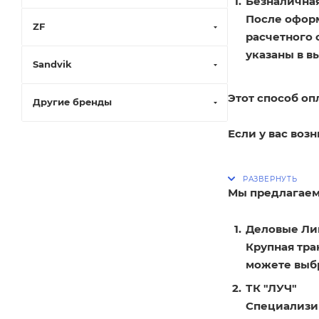
Безналичная
После оформ
ZF
расчетного 
указаны в в
Sandvik
Этот способ оп
Другие бренды
Если у вас воз
Мы предлагаем
Деловые Ли
Крупная тра
можете выбр
ТК "ЛУЧ"
Специализир