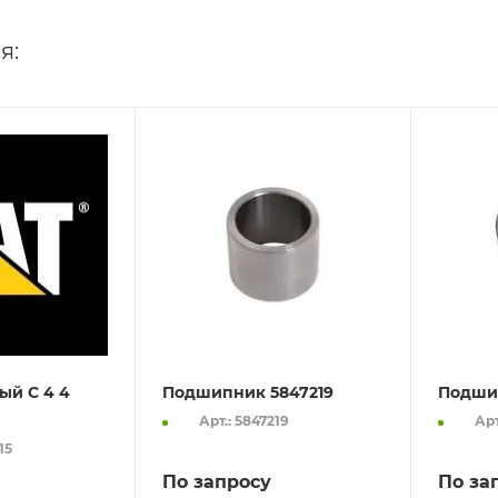
я:
ый C 4 4
Подшипник 5847219
Подши
Арт.: 5847219
Арт
15
По запросу
По за