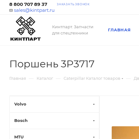
8 800 707 89 37
ЗАКАЗАТЬ ЗВОНОК
sales@kintpart.ru
Кинтпарт. Запчасти
ГЛАВНАЯ
для спецтехники
Поршень 3P3717
—
—
—
Главная
Каталог
Caterpillar Каталог товаров
Дв
Volvo
Bosch
MTU