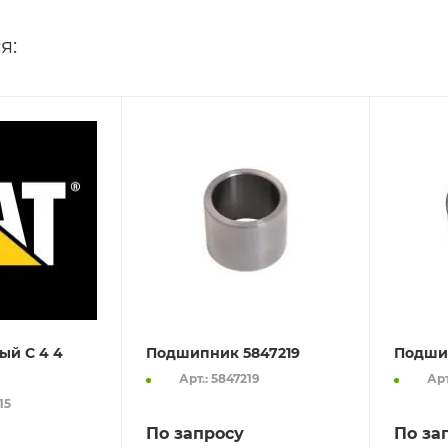
я:
ый C 4 4
Подшипник 5847219
Подши
Арт.: 5847219
Арт
15
По запросу
По за