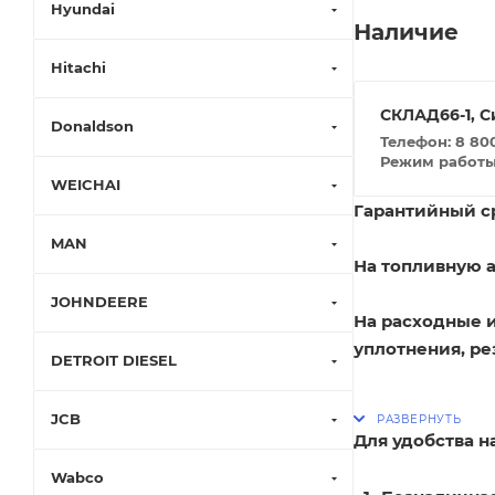
Hyundai
Наличие
Hitachi
СКЛАД66-1, С
Donaldson
Телефон: 8 800
Режим работы: 
WEICHAI
Гарантийный ср
MAN
На топливную а
JOHNDEERE
На расходные 
уплотнения, ре
DETROIT DIESEL
JCB
Для удобства 
Wabco