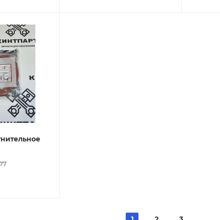
тнительное
077
1
2
3