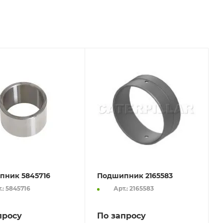
пник 5845716
Подшипник 2165583
.: 5845716
Арт.: 2165583
просу
По запросу