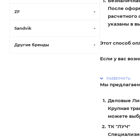
Безналичная
После оформ
ZF
расчетного 
указаны в в
Sandvik
Этот способ оп
Другие бренды
Если у вас воз
Мы предлагаем
Деловые Ли
Крупная тра
можете выбр
ТК "ЛУЧ"
Специализир