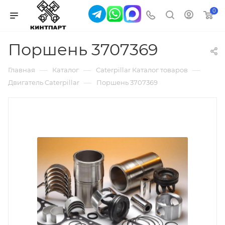
0
Поршень 3707369
—
—
—
Главная
Каталог
Caterpillar Каталог товаров
—
Двигатель Caterpillar
Поршень 3707369