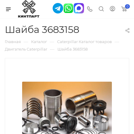
0
Шайба 3683158
—
—
—
Главная
Каталог
Caterpillar Каталог товаров
—
Двигатель Caterpillar
Шайба 3683158