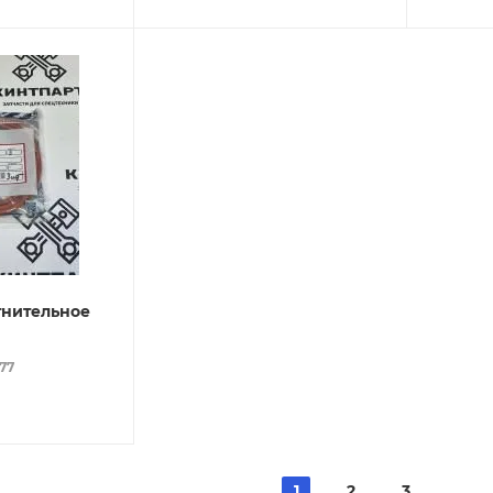
тнительное
077
1
2
3