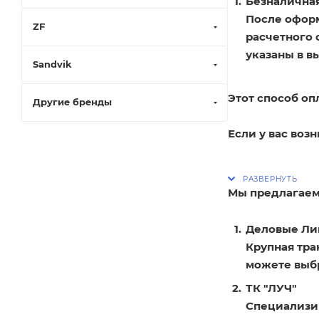
Безналичная
После оформ
ZF
расчетного 
указаны в в
Sandvik
Этот способ оп
Другие бренды
Если у вас воз
Мы предлагаем
Деловые Ли
Крупная тра
можете выбр
ТК "ЛУЧ"
Специализир