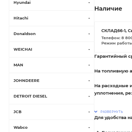
Hyundai
Наличие
Hitachi
СКЛАД66-1, С
Donaldson
Телефон: 8 800
Режим работы: 
WEICHAI
Гарантийный ср
MAN
На топливную а
JOHNDEERE
На расходные 
уплотнения, ре
DETROIT DIESEL
JCB
Для удобства 
Wabco