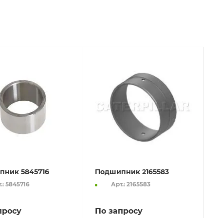
пник 5845716
Подшипник 2165583
.: 5845716
Арт.: 2165583
просу
По запросу