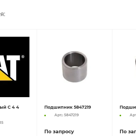
я:
ый C 4 4
Подшипник 5847219
Подши
Арт.: 5847219
Арт
15
По запросу
По за