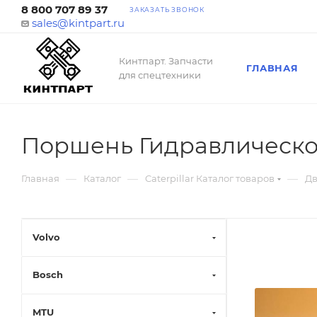
8 800 707 89 37
ЗАКАЗАТЬ ЗВОНОК
sales@kintpart.ru
Кинтпарт. Запчасти
ГЛАВНАЯ
для спецтехники
Поршень Гидравлическо
—
—
—
Главная
Каталог
Caterpillar Каталог товаров
Дв
Volvo
Bosch
MTU