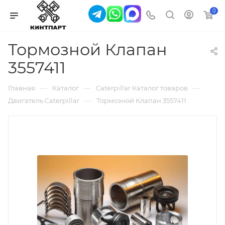
0
Тормозной Клапан
3557411
—
—
—
Главная
Каталог
Caterpillar Каталог товаров
—
Двигатель Caterpillar
Тормозной Клапан 3557411