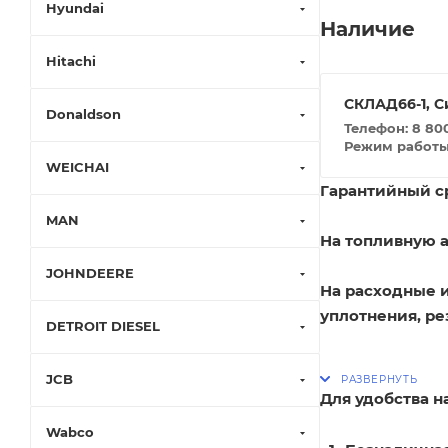
Hyundai
Наличие
Hitachi
СКЛАД66-1, С
Donaldson
Телефон: 8 800
Режим работы: 
WEICHAI
Гарантийный ср
MAN
На топливную а
JOHNDEERE
На расходные 
уплотнения, ре
DETROIT DIESEL
JCB
Для удобства 
Wabco