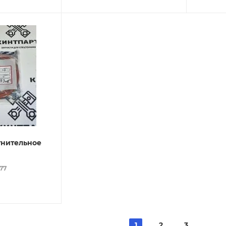
тнительное
077
1
2
3