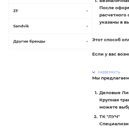
Безналичная
После оформ
ZF
расчетного 
указаны в в
Sandvik
Этот способ оп
Другие бренды
Если у вас воз
Мы предлагаем
Деловые Ли
Крупная тра
можете выбр
ТК "ЛУЧ"
Специализир