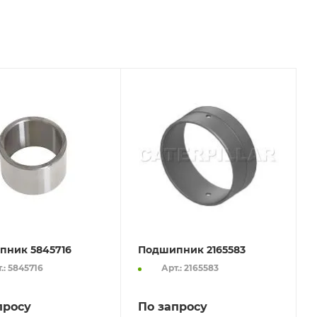
пник 5845716
Подшипник 2165583
.: 5845716
Арт.: 2165583
просу
По запросу