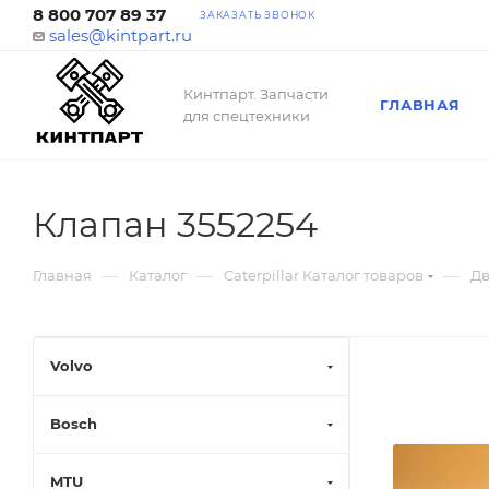
8 800 707 89 37
ЗАКАЗАТЬ ЗВОНОК
sales@kintpart.ru
Кинтпарт. Запчасти
ГЛАВНАЯ
для спецтехники
Клапан 3552254
—
—
—
Главная
Каталог
Caterpillar Каталог товаров
Дв
Volvo
Bosch
MTU