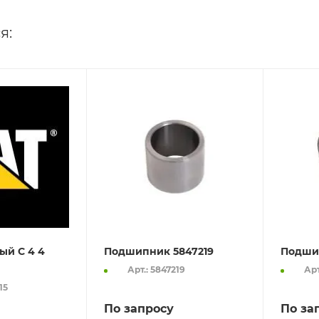
я:
ый C 4 4
Подшипник 5847219
Подши
Арт.: 5847219
Арт
15
По запросу
По за