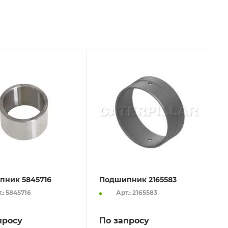
пник 5845716
Подшипник 2165583
.: 5845716
Арт.: 2165583
просу
По запросу