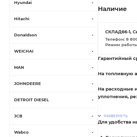
Hyundai
Наличие
Hitachi
СКЛАД66-1, С
Donaldson
Телефон: 8 800
Режим работы: 
WEICHAI
Гарантийный ср
MAN
На топливную а
JOHNDEERE
На расходные 
уплотнения, ре
DETROIT DIESEL
JCB
Для удобства 
Wabco