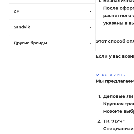
Безналичная
После оформ
ZF
расчетного 
указаны в в
Sandvik
Этот способ оп
Другие бренды
Если у вас воз
Мы предлагаем
Деловые Ли
Крупная тра
можете выбр
ТК "ЛУЧ"
Специализир