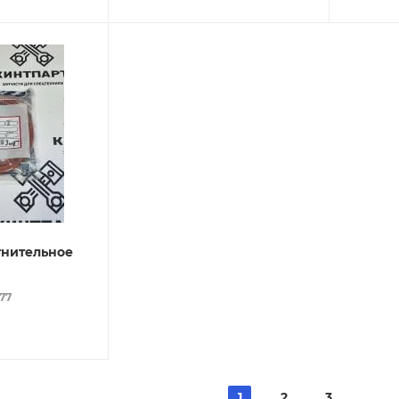
тнительное
077
1
2
3