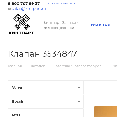
8 800 707 89 37
ЗАКАЗАТЬ ЗВОНОК
sales@kintpart.ru
Кинтпарт. Запчасти
ГЛАВНАЯ
для спецтехники
Клапан 3534847
—
—
—
Главная
Каталог
Caterpillar Каталог товаров
Дв
Volvo
Bosch
MTU