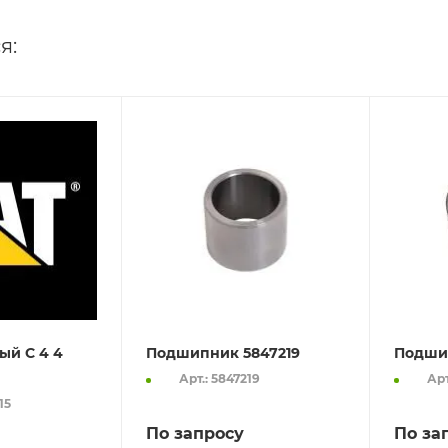
я:
ый C 4 4
Подшипник 5847219
Подши
Арт.: 5847219
Арт
15
По запросу
По за