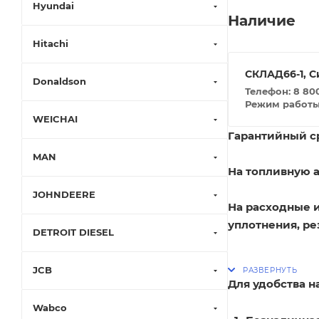
Hyundai
Наличие
Hitachi
СКЛАД66-1, С
Donaldson
Телефон: 8 800
Режим работы: 
WEICHAI
Гарантийный ср
MAN
На топливную а
JOHNDEERE
На расходные 
уплотнения, ре
DETROIT DIESEL
JCB
Для удобства 
Wabco