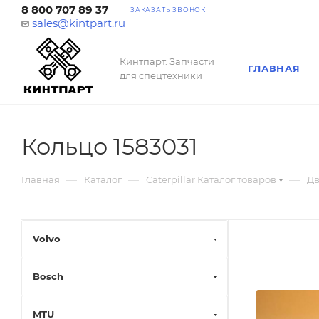
8 800 707 89 37
ЗАКАЗАТЬ ЗВОНОК
sales@kintpart.ru
Кинтпарт. Запчасти
ГЛАВНАЯ
для спецтехники
Кольцо 1583031
—
—
—
Главная
Каталог
Caterpillar Каталог товаров
Дв
Volvo
Bosch
MTU