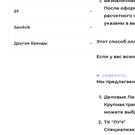
Безналичная
После оформ
ZF
расчетного 
указаны в в
Sandvik
Этот способ оп
Другие бренды
Если у вас воз
Мы предлагаем
Деловые Ли
Крупная тра
можете выбр
ТК "ЛУЧ"
Специализир