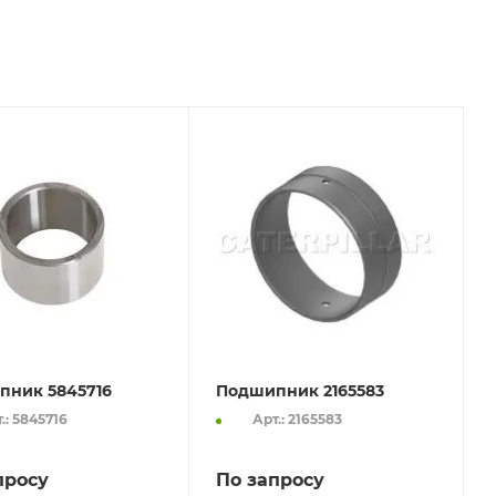
пник 5845716
Подшипник 2165583
.: 5845716
Арт.: 2165583
просу
По запросу