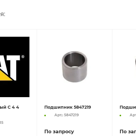
я:
ый C 4 4
Подшипник 5847219
Подши
Арт.: 5847219
Арт
15
По запросу
По за