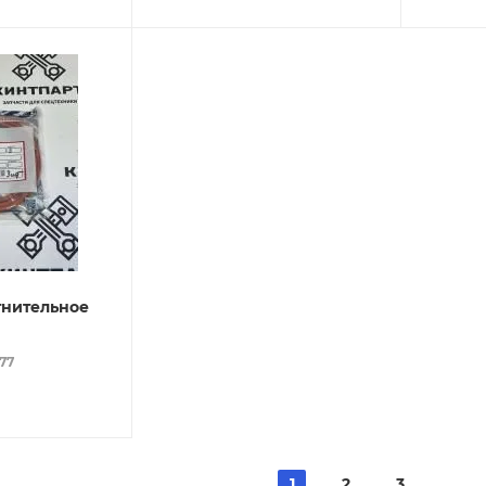
тнительное
077
1
2
3