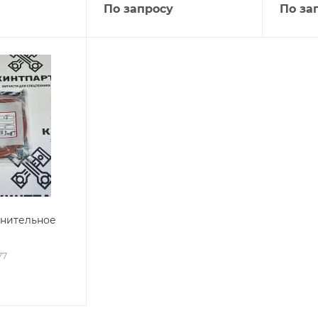
По запросу
По за
тнительное
77