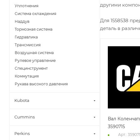
другими компон
Уплотнения
Система охлаждения
Для 1558538 пр
Наддув
деталь в разли
Тормозная система
Гидравлика
Трансмиссия
Воздушная система
Рулевое управление
Специнструмент
Коммутация
Рукава высокого давления
Kubota
Cummins
Вал Коленчат
3590715
Perkins
Арт.: 35907