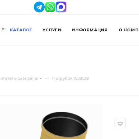
КАТАЛОГ
УСЛУГИ
ИНФОРМАЦИЯ
О КОМ
—
игатель Caterpillar
Патрубок 1558538