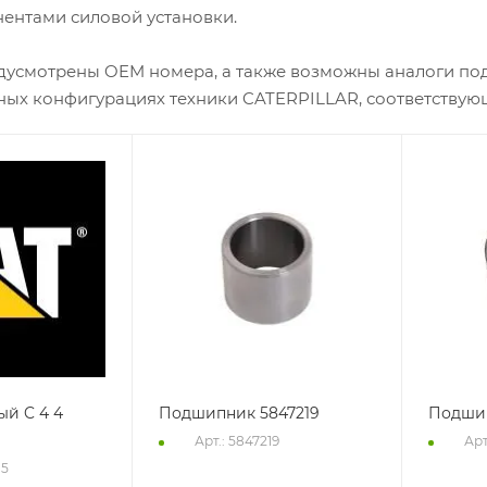
ентами силовой установки.
едусмотрены OEM номера, а также возможны аналоги под
чных конфигурациях техники CATERPILLAR, соответству
ый C 4 4
Подшипник 5847219
Подшип
Арт.: 5847219
Арт
15