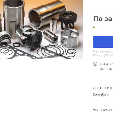
По з
Наши менедж
вами и уточн
Цена де
отличат
ДОПОЛНИТЕ
2364959
УСЛОВИЯ Г