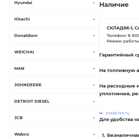
Hyundai
Наличие
Hitachi
СКЛАД66-1, С
Телефон: 8 800
Donaldson
Режим работы: 
WEICHAI
Гарантийный ср
MAN
На топливную а
JOHNDEERE
На расходные 
уплотнения, ре
DETROIT DIESEL
JCB
Для удобства 
Wabco
Безналичная