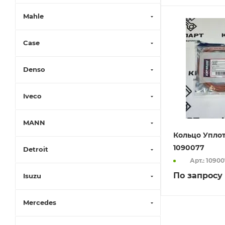
Mahle
Case
Denso
Iveco
MANN
Кольцо Упло
1090077
Detroit
Арт.: 1090
По запросу
Isuzu
Mercedes