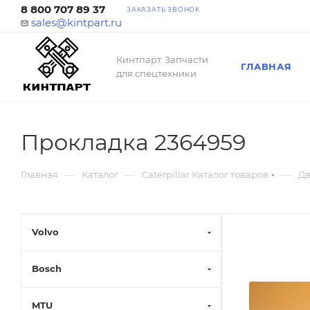
8 800 707 89 37
ЗАКАЗАТЬ ЗВОНОК
sales@kintpart.ru
Кинтпарт. Запчасти
ГЛАВНАЯ
для спецтехники
Прокладка 2364959
—
—
—
Главная
Каталог
Caterpillar Каталог товаров
Дв
Volvo
Bosch
MTU