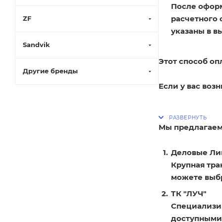
После оформ
расчетного 
ZF
указаны в в
Sandvik
Этот способ оп
Другие бренды
Если у вас воз
Мы предлагаем
Деловые Ли
Крупная тра
можете выбр
ТК "ЛУЧ"
Специализир
доступными