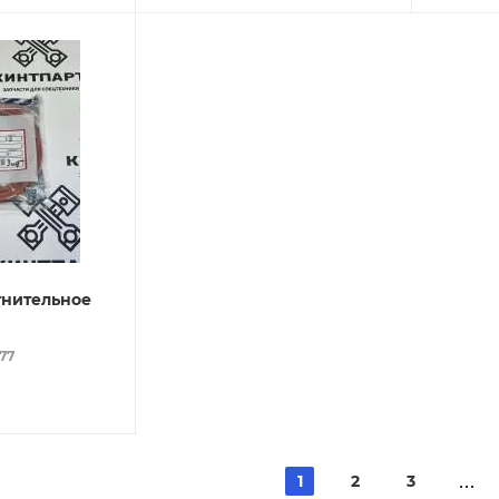
тнительное
077
1
2
3