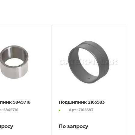
пник 5845716
Подшипник 2165583
.: 5845716
Арт.: 2165583
просу
По запросу