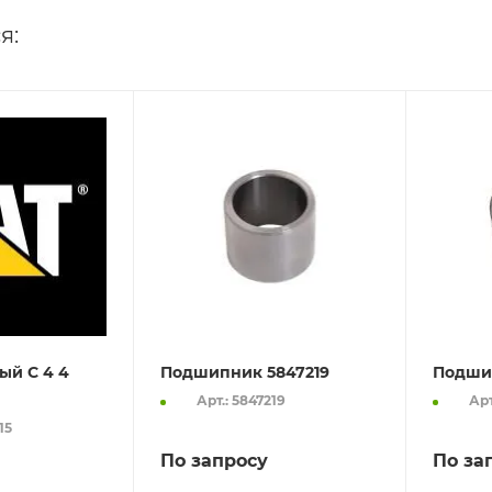
я:
ый C 4 4
Подшипник 5847219
Подши
Арт.: 5847219
Арт
15
По запросу
По за