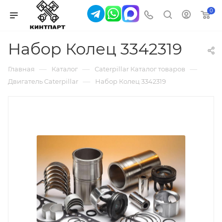
0
Набор Колец 3342319
—
—
—
Главная
Каталог
Caterpillar Каталог товаров
—
Двигатель Caterpillar
Набор Колец 3342319