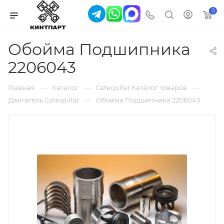
0
Обойма Подшипника
2206043
—
—
—
Главная
Каталог
Caterpillar Каталог товаров
—
Двигатель Caterpillar
Обойма Подшипника 2206043