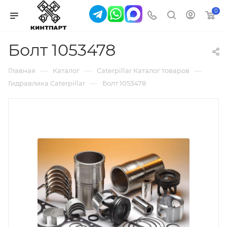
0
Болт 1053478
—
—
—
Главная
Каталог
Caterpillar Каталог товаров
—
Гидравлика Caterpillar
Болт 1053478