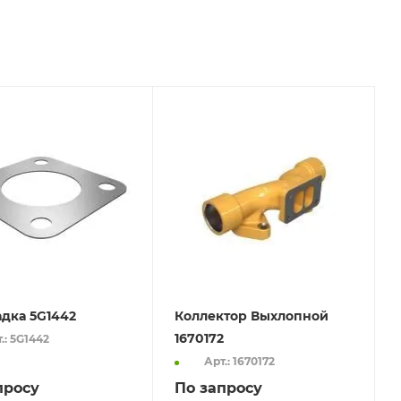
дка 5G1442
Коллектор Выхлопной
1670172
.: 5G1442
Арт.: 1670172
просу
По запросу