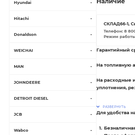
Наличие
Hyundai
Hitachi
СКЛАД66-1, С
Телефон: 8 800
Donaldson
Режим работы: 
Гарантийный ср
WEICHAI
На топливную а
MAN
На расходные 
JOHNDEERE
уплотнения, ре
DETROIT DIESEL
Для удобства 
JCB
Безналичная
Wabco