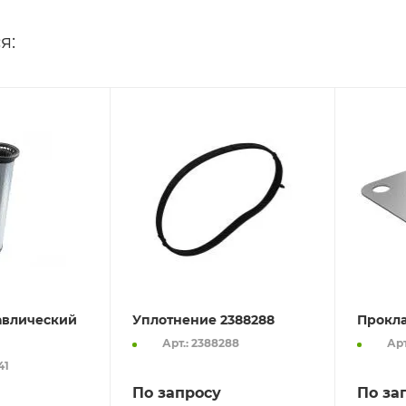
я:
авлический
Уплотнение 2388288
Прокла
Арт.: 2388288
Арт
41
По запросу
По за