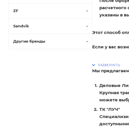
После оформ
расчетного 
ZF
указаны в в
Sandvik
Этот способ оп
Другие бренды
Если у вас воз
Мы предлагаем
Деловые Ли
Крупная тра
можете выбр
ТК "ЛУЧ"
Специализир
доступными