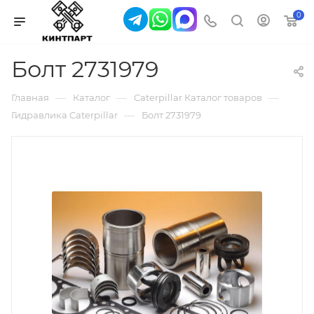
0
Болт 2731979
—
—
—
Главная
Каталог
Caterpillar Каталог товаров
—
Гидравлика Caterpillar
Болт 2731979