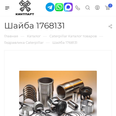
0
Шайба 1768131
—
—
—
Главная
Каталог
Caterpillar Каталог товаров
—
Гидравлика Caterpillar
Шайба 1768131