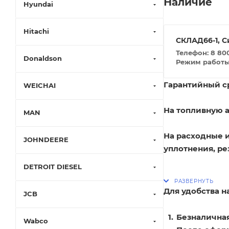
Наличие
Hyundai
Hitachi
СКЛАД66-1, С
Телефон: 8 800
Donaldson
Режим работы: 
Гарантийный ср
WEICHAI
На топливную а
MAN
На расходные 
JOHNDEERE
уплотнения, ре
DETROIT DIESEL
Для удобства 
JCB
Безналичная
Wabco