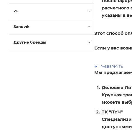
После оформ
расчетного 
ZF
указаны в в
Sandvik
Этот способ оп
Другие бренды
Если у вас воз
Мы предлагаем
Деловые Ли
Крупная тра
можете выбр
ТК "ЛУЧ"
Специализир
доступными