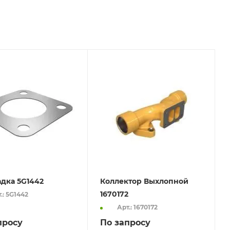
дка 5G1442
Коллектор Выхлопной
1670172
.: 5G1442
Арт.: 1670172
просу
По запросу