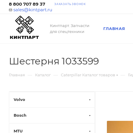
8 800 707 89 37
ЗАКАЗАТЬ ЗВОНОК
sales@kintpart.ru
Кинтпарт. Запчасти
ГЛАВНАЯ
для спецтехники
Шестерня 1033599
—
—
—
Главная
Каталог
Caterpillar Каталог товаров
Ги
Volvo
Bosch
MTU