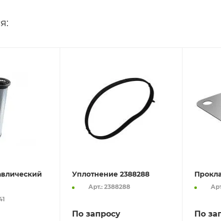
я:
авлический
Уплотнение 2388288
Прокла
Арт.: 2388288
Арт
41
По запросу
По за