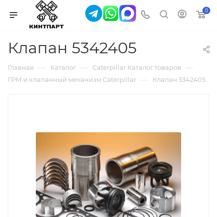
0
Клапан 5342405
—
—
—
Главная
Каталог
Caterpillar Каталог товаров
—
ГРМ и клапанный механизм Caterpillar
Клапан 5342405