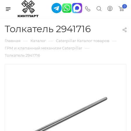
0
Толкатель 2941716
—
—
—
Главная
Каталог
Caterpillar Каталог товаров
—
ГРМ и клапанный механизм Caterpillar
Толкатель 2941716