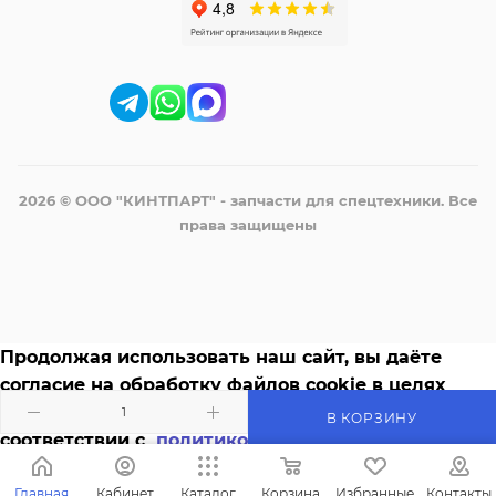
2026 © ООО "КИНТПАРТ" - запчасти для спецтехники. Все
права защищены
Продолжая использовать наш сайт, вы даёте
согласие на обработку файлов cookie в целях
функционирования сайта и сбора статистики в
В КОРЗИНУ
соответствии с
политикой конфиденциальности
Главная
Кабинет
Каталог
Корзина
Избранные
Контакты