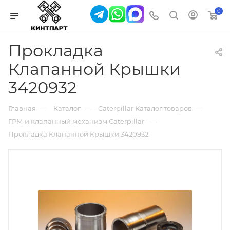
0
Прокладка
Клапанной Крышки
3420932
—
—
—
Главная
Каталог
Caterpillar Каталог товаров
—
ГРМ и клапанный механизм Caterpillar
Прокладка Клапанной Крышки 3420932