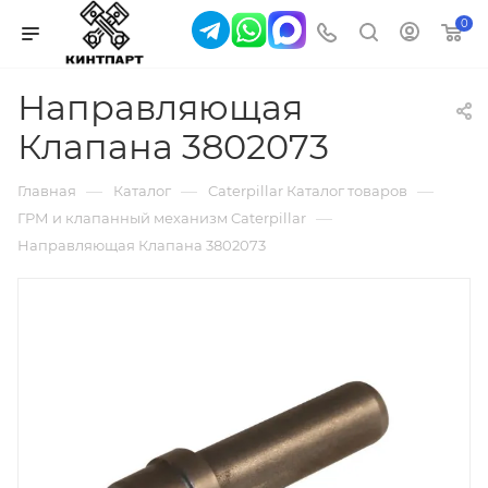
0
Направляющая
Клапана 3802073
—
—
—
Главная
Каталог
Caterpillar Каталог товаров
—
ГРМ и клапанный механизм Caterpillar
Направляющая Клапана 3802073