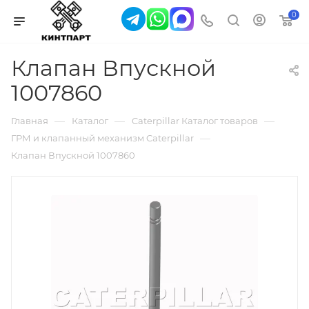
0
Клапан Впускной
1007860
—
—
—
Главная
Каталог
Caterpillar Каталог товаров
—
ГРМ и клапанный механизм Caterpillar
Клапан Впускной 1007860