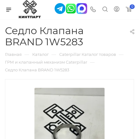
0
Седло Клапана
BRAND 1W5283
—
—
—
Главная
Каталог
Caterpillar Каталог товаров
—
ГРМ и клапанный механизм Caterpillar
Седло Клапана BRAND 1W5283