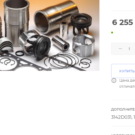
6 255
КУПИТЬ
Цена де
отличат
ДОПОЛНИТЕ
3142D031, 