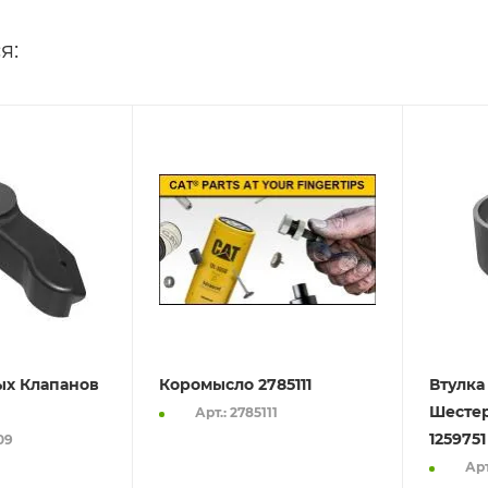
я:
ых Клапанов
Коромысло 2785111
Втулка
Шесте
Арт.: 2785111
1259751
09
Арт