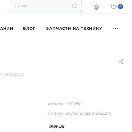
0
ПАНИИ
БЛОГ
ЗАПЧАСТИ НА ТЕХНИКУ
AND 1382050
Артикул:
1382050
Артикул внутр.:
2-1122-0-3422274