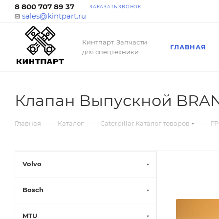
8 800 707 89 37
ЗАКАЗАТЬ ЗВОНОК
sales@kintpart.ru
Кинтпарт. Запчасти
ГЛАВНАЯ
для спецтехники
Клапан Выпускной BRAN
—
—
—
Главная
Каталог
Caterpillar Каталог товаров
ГР
Volvo
Bosch
MTU