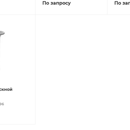
По запросу
По за
скной
496