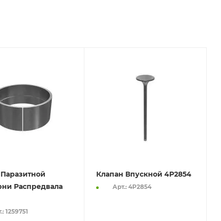
 Паразитной
Клапан Впускной 4P2854
рни Распредвала
Арт.: 4P2854
.: 1259751